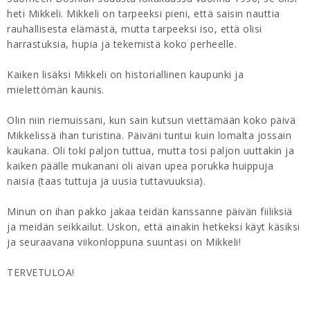
heti Mikkeli. Mikkeli on tarpeeksi pieni, että saisin nauttia
rauhallisesta elämästä, mutta tarpeeksi iso, että olisi
harrastuksia, hupia ja tekemistä koko perheelle.
Kaiken lisäksi Mikkeli on historiallinen kaupunki ja
mielettömän kaunis.
Olin niin riemuissani, kun sain kutsun viettämään koko päivä
Mikkelissä ihan turistina. Päiväni tuntui kuin lomalta jossain
kaukana. Oli toki paljon tuttua, mutta tosi paljon uuttakin ja
kaiken päälle mukanani oli aivan upea porukka huippuja
naisia (taas tuttuja ja uusia tuttavuuksia).
Minun on ihan pakko jakaa teidän kanssanne päivän fiiliksiä
ja meidän seikkailut. Uskon, että ainakin hetkeksi käyt käsiksi
ja seuraavana viikonloppuna suuntasi on Mikkeli!
TERVETULOA!