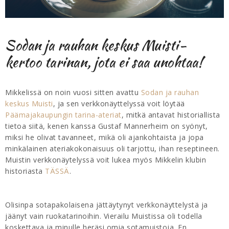
Sodan ja rauhan keskus Muisti-
kertoo tarinan, jota ei saa unohtaa!
Mikkelissä on noin vuosi sitten avattu
Sodan ja rauhan
keskus Muisti
, ja sen verkkonäyttelyssä voit löytää
Päämajakaupungin tarina-ateriat
, mitkä antavat historiallista
tietoa siitä, kenen kanssa Gustaf Mannerheim on syönyt,
miksi he olivat tavanneet, mikä oli ajankohtaista ja jopa
minkälainen ateriakokonaisuus oli tarjottu, ihan reseptineen.
Muistin verkkonäytelyssä voit lukea myös Mikkelin klubin
historiasta
TÄSSÄ
.
Olisinpa sotapakolaisena jättäytynyt verkkonäyttelystä ja
jäänyt vain ruokatarinoihin. Vierailu Muistissa oli todella
koskettava ja minulle heräsi omia sotamuistoja. En