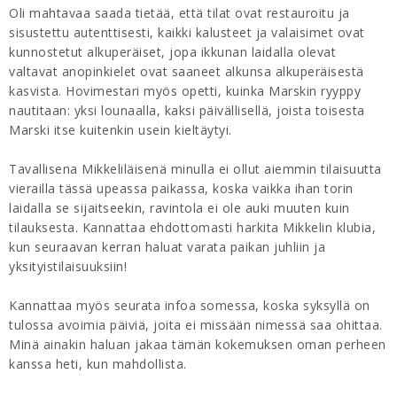
Oli mahtavaa saada tietää, että tilat ovat restauroitu ja
sisustettu autenttisesti, kaikki kalusteet ja valaisimet ovat
kunnostetut alkuperäiset, jopa ikkunan laidalla olevat
valtavat anopinkielet ovat saaneet alkunsa alkuperäisestä
kasvista. Hovimestari myös opetti, kuinka Marskin ryyppy
nautitaan: yksi lounaalla, kaksi päivällisellä, joista toisesta
Marski itse kuitenkin usein kieltäytyi.
Tavallisena Mikkeliläisenä minulla ei ollut aiemmin tilaisuutta
vierailla tässä upeassa paikassa, koska vaikka ihan torin
laidalla se sijaitseekin, ravintola ei ole auki muuten kuin
tilauksesta. Kannattaa ehdottomasti harkita Mikkelin klubia,
kun seuraavan kerran haluat varata paikan juhliin ja
yksityistilaisuuksiin!
Kannattaa myös seurata infoa somessa, koska syksyllä on
tulossa avoimia päiviä, joita ei missään nimessä saa ohittaa.
Minä ainakin haluan jakaa tämän kokemuksen oman perheen
kanssa heti, kun mahdollista.