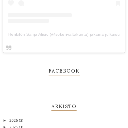
Henkilön Sanja Alisic (@sokerivaltakunta) jakama julkaisu
FACEBOOK
ARKISTO
2026
(3)
►
2025
(1)
►