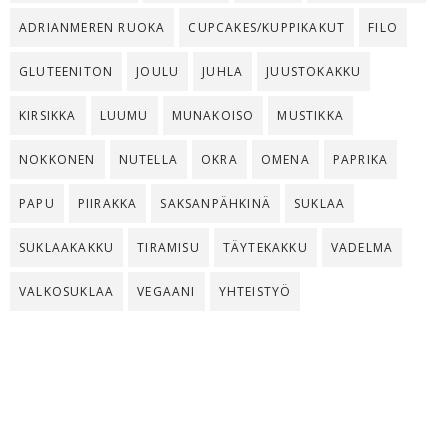
ADRIANMEREN RUOKA
CUPCAKES/KUPPIKAKUT
FILO
GLUTEENITON
JOULU
JUHLA
JUUSTOKAKKU
KIRSIKKA
LUUMU
MUNAKOISO
MUSTIKKA
NOKKONEN
NUTELLA
OKRA
OMENA
PAPRIKA
PAPU
PIIRAKKA
SAKSANPÄHKINÄ
SUKLAA
SUKLAAKAKKU
TIRAMISU
TÄYTEKAKKU
VADELMA
VALKOSUKLAA
VEGAANI
YHTEISTYÖ