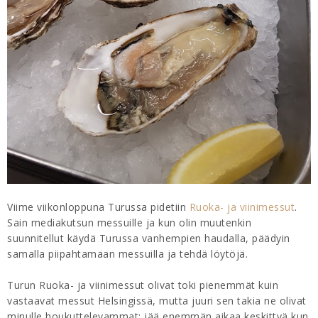
Viime viikonloppuna Turussa pidetiin
Ruoka- ja viinimessut
.
Sain mediakutsun messuille ja kun olin muutenkin
suunnitellut käydä Turussa vanhempien haudalla, päädyin
samalla piipahtamaan messuilla ja tehdä löytöjä.
Turun Ruoka- ja viinimessut olivat toki pienemmät kuin
vastaavat messut Helsingissä, mutta juuri sen takia ne olivat
minulle houkuttelevammat: jää enemmän aikaa keskittyä kun