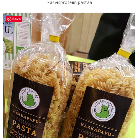
-kasvisproteiinipastaa
Save