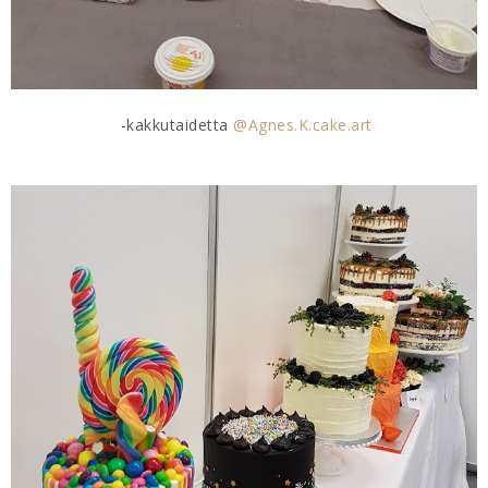
-kakkutaidetta
@Agnes.K.cake.art