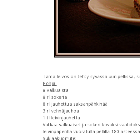
Tämä leivos on tehty syvässä uunipellissä, sii
Pohja:
8 valkuaista
8 rl sokeria
8 rl jauhettua saksanpähkinää
3 rl vehnäjauhoa
1 tl leivinjauhetta
Vatkaa valkuaiset ja sokeri kovaksi vaahdoksi
leivinpaperilla vuoratulla pellillä 180 asteess
Suklaakuorrute: