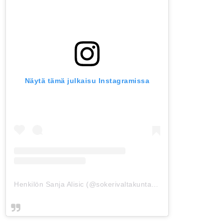
Näytä tämä julkaisu Instagramissa
Henkilön Sanja Alisic (@sokerivaltakunta) jakama julkaisu