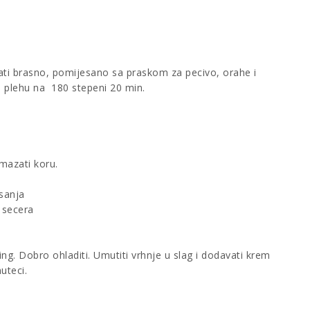
dati brasno, pomijesano sa praskom za pecivo, orahe i
 plehu na 180 stepeni 20 min.
emazati koru.
isanja
a secera
ng. Dobro ohladiti. Umutiti vrhnje u slag i dodavati krem
uteci.