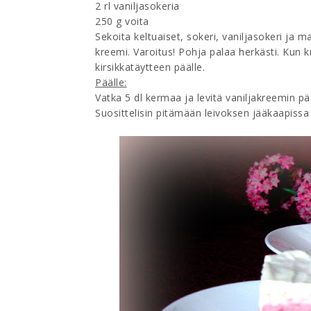
2 rl vaniljasokeria
250 g voita
Sekoita keltuaiset, sokeri, vaniljasokeri ja 
kreemi. Varoitus! Pohja palaa herkästi. Kun kr
kirsikkatäytteen päälle.
Päälle:
Vatka 5 dl kermaa ja levitä vaniljakreemin pää
Suosittelisin pitämään leivoksen jääkaapissa 