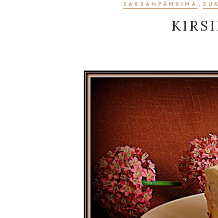
,
SAKSANPÄHKINÄ
SU
KIRS