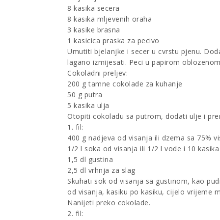
8 kasika secera
8 kasika mljevenih oraha
3 kasike brasna
1 kasicica praska za pecivo
Umutiti bjelanjke i secer u cvrstu pjenu. Do
lagano izmijesati. Peci u papirom oblozenom
Cokoladni preljev:
200 g tamne cokolade za kuhanje
50 g putra
5 kasika ulja
Otopiti cokoladu sa putrom, dodati ulje i pr
1. fil:
400 g nadjeva od visanja ili dzema sa 75% v
1/2 l soka od visanja ili 1/2 l vode i 10 kasik
1,5 dl gustina
2,5 dl vrhnja za slag
Skuhati sok od visanja sa gustinom, kao pudi
od visanja, kasiku po kasiku, cijelo vrijeme m
Nanijeti preko cokolade.
2. fil: