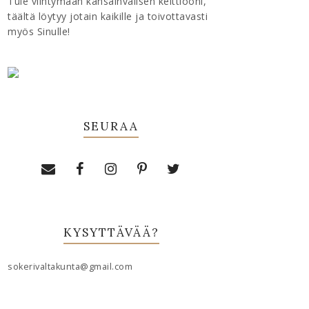
Tule viihtymään kansainvälisen keittiööni,
täältä löytyy jotain kaikille ja toivottavasti
myös Sinulle!
SEURAA
KYSYTTÄVÄÄ?
sokerivaltakunta@gmail.com