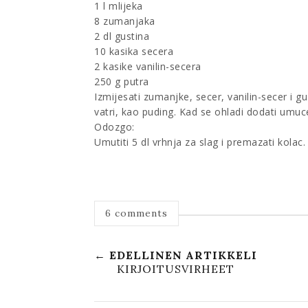
1 l mlijeka
8 zumanjaka
2 dl gustina
10 kasika secera
2 kasike vanilin-secera
250 g putra
Izmijesati zumanjke, secer, vanilin-secer i gu
vatri, kao puding. Kad se ohladi dodati umuce
Odozgo:
Umutiti 5 dl vrhnja za slag i premazati kolac. 
6 comments
← EDELLINEN ARTIKKELI
KIRJOITUSVIRHEET