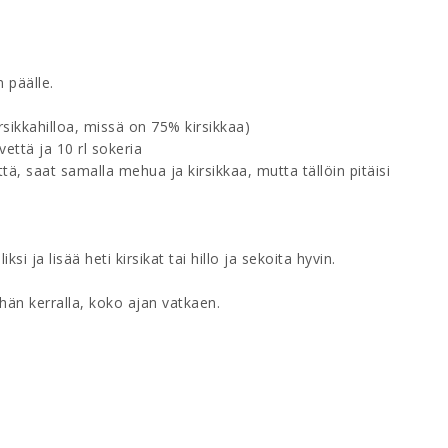
n päälle.
rsikkahilloa, missä on 75% kirsikkaa)
vettä ja 10 rl sokeria
tä, saat samalla mehua ja kirsikkaa, mutta tällöin pitäisi
si ja lisää heti kirsikat tai hillo ja sekoita hyvin.
ähän kerralla, koko ajan vatkaen.