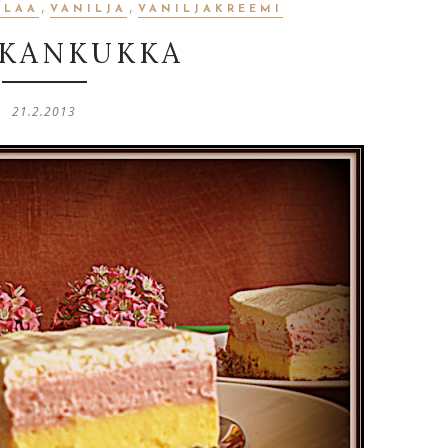
,
,
KLAA
VANILJA
VANILJAKREEMI
IKANKUKKA
21.2.2013