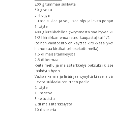
200 g tummaa suklaata
50 g voita
5 rl öljyä
Sulata suklaa ja voi, lisää öljy ja levitä pohja
1. täyte:
400 g kirsikkahilloa (S-ryhmästä saa hyvää ki
1/2 l kirsikkamehua (etno-kaupasta) tai 1/2 l 
(toinen vaihtoehto on käyttää kirsikkasäilyket
hienontaa kirsikat tehosekoittimella)
1,5 dl maissitärkkelystä
2,5 dl kermaa
Keitä mehu ja maissitärkkelys paksuksi kiisselik
Jäähdytä hyvin.
Vatkaa kerma ja lisää jäähtynyttä kiisseliä v
Levitä suklaakuorrutteen päälle.
2. täyte:
1 l maitoa
8 keltuaista
2 dl maissitärkkelystä
10 rl sokeria