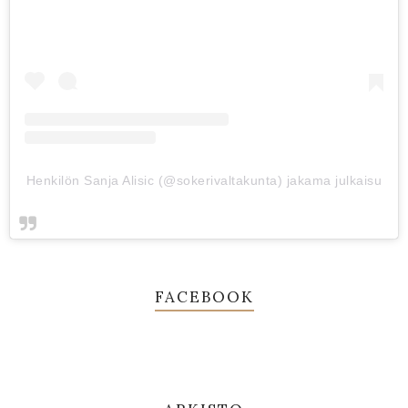
Henkilön Sanja Alisic (@sokerivaltakunta) jakama julkaisu
FACEBOOK