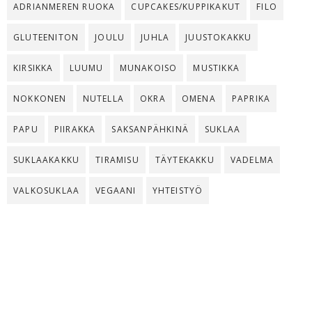
ADRIANMEREN RUOKA
CUPCAKES/KUPPIKAKUT
FILO
GLUTEENITON
JOULU
JUHLA
JUUSTOKAKKU
KIRSIKKA
LUUMU
MUNAKOISO
MUSTIKKA
NOKKONEN
NUTELLA
OKRA
OMENA
PAPRIKA
PAPU
PIIRAKKA
SAKSANPÄHKINÄ
SUKLAA
SUKLAAKAKKU
TIRAMISU
TÄYTEKAKKU
VADELMA
VALKOSUKLAA
VEGAANI
YHTEISTYÖ