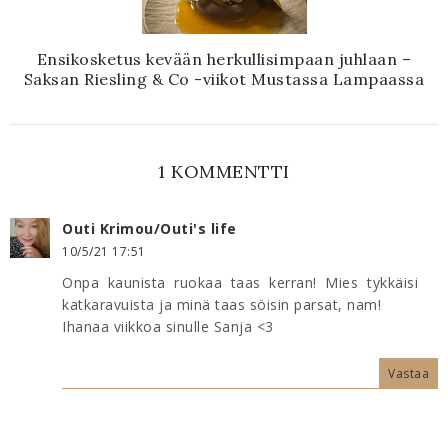
Ensikosketus kevään herkullisimpaan juhlaan –
Saksan Riesling & Co -viikot Mustassa Lampaassa
1 KOMMENTTI
Outi Krimou/Outi's life
10/5/21 17:51
Onpa kaunista ruokaa taas kerran! Mies tykkäisi
katkaravuista ja minä taas söisin parsat, nam!
Ihanaa viikkoa sinulle Sanja <3
Vastaa