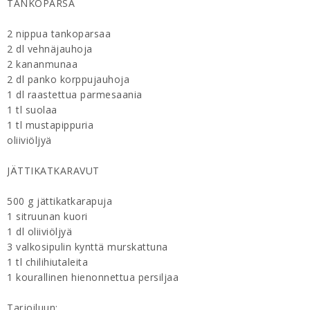
TANKOPARSA
2 nippua tankoparsaa
2 dl vehnäjauhoja
2 kananmunaa
2 dl panko korppujauhoja
1 dl raastettua parmesaania
1 tl suolaa
1 tl mustapippuria
oliiviöljyä
JÄTTIKATKARAVUT
500 g jättikatkarapuja
1 sitruunan kuori
1 dl oliiviöljyä
3 valkosipulin kynttä murskattuna
1 tl chilihiutaleita
1 kourallinen hienonnettua persiljaa
Tarjoiluun: