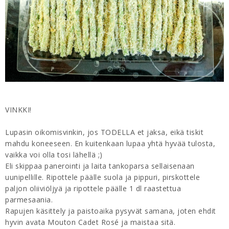
VINKKI!
Lupasin oikomisvinkin, jos TODELLA et jaksa, eikä tiskit
mahdu koneeseen. En kuitenkaan lupaa yhtä hyvää tulosta,
vaikka voi olla tosi lähellä ;)
Eli skippaa panerointi ja laita tankoparsa sellaisenaan
uunipellille. Ripottele päälle suola ja pippuri, pirskottele
paljon oliiviöljyä ja ripottele päälle 1 dl raastettua
parmesaania.
Rapujen käsittely ja paistoaika pysyvät samana, joten ehdit
hyvin avata Mouton Cadet Rosé ja maistaa sitä.