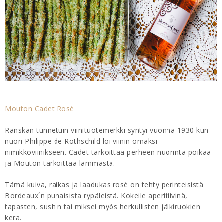
Mouton Cadet Rosé
Ranskan tunnetuin viinituotemerkki syntyi vuonna 1930 kun
nuori Philippe de Rothschild loi viinin omaksi
nimikkoviinikseen. Cadet tarkoittaa perheen nuorinta poikaa
ja Mouton tarkoittaa lammasta.
Tämä kuiva, raikas ja laadukas rosé on tehty perinteisistä
Bordeaux´n punaisista rypäleistä. Kokeile aperitiivinä,
tapasten, sushin tai miksei myös herkullisten jälkiruokien
kera.