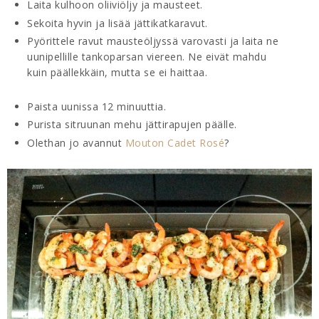
Laita kulhoon oliiviöljy ja mausteet.
Sekoita hyvin ja lisää jättikatkaravut.
Pyörittele ravut mausteöljyssä varovasti ja laita ne
uunipellille tankoparsan viereen. Ne eivät mahdu
kuin päällekkäin, mutta se ei haittaa.
Paista uunissa 12 minuuttia.
Purista sitruunan mehu jättirapujen päälle.
Olethan jo avannut
Mouton Cadet Rosé
?