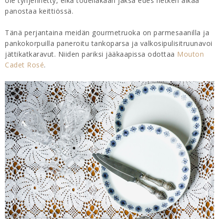
ole tyhjennetty, eikä todellakaan jaksa edes hetken aikaa
panostaa keittiössä.
Tänä perjantaina meidän gourmetruoka on parmesaanilla ja
pankokorpuilla paneroitu tankoparsa ja valkosipulisitruunavoi
jättikatkaravut. Niiden pariksi jääkaapissa odottaa
Mouton
Cadet Rosé
.