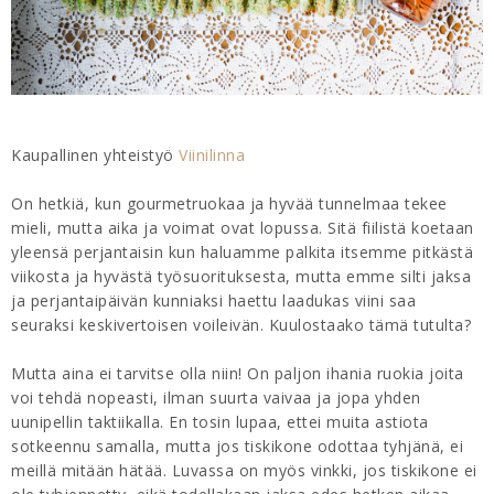
Kaupallinen yhteistyö
Viinilinna
On hetkiä, kun gourmetruokaa ja hyvää tunnelmaa tekee
mieli, mutta aika ja voimat ovat lopussa. Sitä fiilistä koetaan
yleensä perjantaisin kun haluamme palkita itsemme pitkästä
viikosta ja hyvästä työsuorituksesta, mutta emme silti jaksa
ja perjantaipäivän kunniaksi haettu laadukas viini saa
seuraksi keskivertoisen voileivän. Kuulostaako tämä tutulta?
Mutta aina ei tarvitse olla niin! On paljon ihania ruokia joita
voi tehdä nopeasti, ilman suurta vaivaa ja jopa yhden
uunipellin taktiikalla. En tosin lupaa, ettei muita astiota
sotkeennu samalla, mutta jos tiskikone odottaa tyhjänä, ei
meillä mitään hätää. Luvassa on myös vinkki, jos tiskikone ei