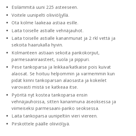
Esilämmitä uuni 225 asteeseen.
Voitele uunipelti oliiviöljyllä.
Ota kolme laakeaa astiaa esille.
Laita toiselle astialle vehnäjauhot.
Laita toiselle astialle kananmunat ja 2 rkl vettä ja
sekoita haarukalla hyvin.
Kolmanteen astiaan sekoita pankokorput,
parmesaaniraasteet, suola ja pippuri.
Pese tankoparsa ja leikkaa/katkaise pois kuivat
alaosat. Se hoituu helpommin ja varmemmin kun
pidät kiinni tankoparsan alaosasta ja kokeilet
varovasti mistä se katkeaa itse.
Pyöritä nyt kostea tankoparsa ensin
vehnäjauhoissa, sitten kananmuna äseoksessa ja
viimeiseksi parmesaani-panko seoksessa.
Laita tankoparsa uunipeltiin vieri viereen.
Pirskottele päälle oliiviöljyä.