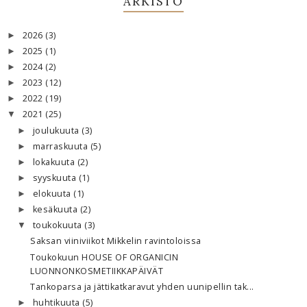
ARKISTO
2026
(3)
►
2025
(1)
►
2024
(2)
►
2023
(12)
►
2022
(19)
►
2021
(25)
▼
joulukuuta
(3)
►
marraskuuta
(5)
►
lokakuuta
(2)
►
syyskuuta
(1)
►
elokuuta
(1)
►
kesäkuuta
(2)
►
toukokuuta
(3)
▼
Saksan viiniviikot Mikkelin ravintoloissa
Toukokuun HOUSE OF ORGANICIN
LUONNONKOSMETIIKKAPÄIVÄT
Tankoparsa ja jättikatkaravut yhden uunipellin tak...
huhtikuuta
(5)
►