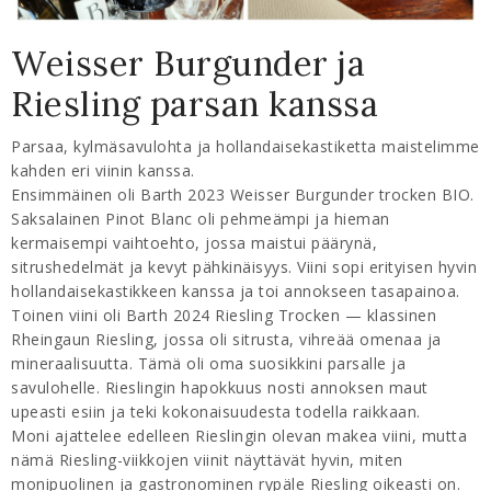
Weisser Burgunder ja
Riesling parsan kanssa
Parsaa, kylmäsavulohta ja hollandaisekastiketta maistelimme
kahden eri viinin kanssa.
Ensimmäinen oli Barth 2023 Weisser Burgunder trocken BIO.
Saksalainen Pinot Blanc oli pehmeämpi ja hieman
kermaisempi vaihtoehto, jossa maistui päärynä,
sitrushedelmät ja kevyt pähkinäisyys. Viini sopi erityisen hyvin
hollandaisekastikkeen kanssa ja toi annokseen tasapainoa.
Toinen viini oli Barth 2024 Riesling Trocken — klassinen
Rheingaun Riesling, jossa oli sitrusta, vihreää omenaa ja
mineraalisuutta. Tämä oli oma suosikkini parsalle ja
savulohelle. Rieslingin hapokkuus nosti annoksen maut
upeasti esiin ja teki kokonaisuudesta todella raikkaan.
Moni ajattelee edelleen Rieslingin olevan makea viini, mutta
nämä Riesling-viikkojen viinit näyttävät hyvin, miten
monipuolinen ja gastronominen rypäle Riesling oikeasti on.