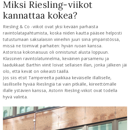
Miksi Riesling-viikot
kannattaa kokea?
Riesling & Co -viikot ovat yksi kevään parhaista
ravintolatapahtumista, koska niiden kautta pääsee helposti
tutustumaan saksalaisiin viineihin juuri siinä ympäristössä,
missä ne toimivat parhaiten: hyvän ruoan kanssa.
Astorissa kokonaisuus oli onnistunut alusta loppuun.
Klassinen ravintolatunnelma, keväinen parsamenu ja
laadukkaat Barthin viinit loivat sellaisen illan, jonka jälkeen jäi
olo, että kevät on oikeasti täällä.
Jos siis etsit Tampereelta paikkaa keväiselle illalliselle,
lasilliselle hyvää Rieslingiä tai vain pitkälle, kiireettömälle
illalle ystävien kanssa, Astorin Riesling-viikot ovat todella
hyvä valinta.