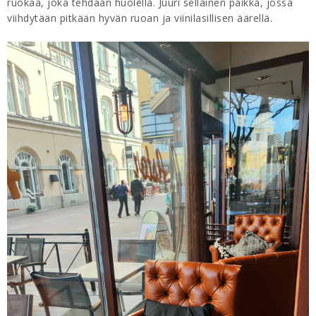
ruokaa, joka tehdään huolella. Juuri sellainen paikka, jossa
viihdytään pitkään hyvän ruoan ja viinilasillisen äärellä.