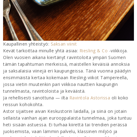
Kaupallinen yhteistyö:
Saksan viinit
Kevät tarkoittaa minulle yhtä asiaa:
Riesling & Co
-viikkoja.
Olen vuosien aikana kiertänyt ravintoloita ympäri Suomen
tämän tapahtuman merkeissä, maistellen keväisiä annoksia
ja saksalaisia viinejä eri kaupungeissa. Tänä vuonna päädyin
ensimmäistä kertaa kokemaan Riesling-viikot Tampereella,
jossa vietin muutenkin pari viikkoa nauttien kaupungin
tunnelmasta, ravintoloista ja keväästä.
Ja rehellisesti sanottuna — ilta
Ravintola Astorissa
oli koko
reissun kohokohta.
Astor sijaitsee aivan Keskustorin laidalla, ja siinä on jotain
sellaista vanhan ajan eurooppalaista tunnelmaa, joka tuntuu
heti sisään astuessa. Ei turhaa kiirettä tai trendien perässä
juoksemista, vaan lämmin palvelu, klassinen miljöö ja