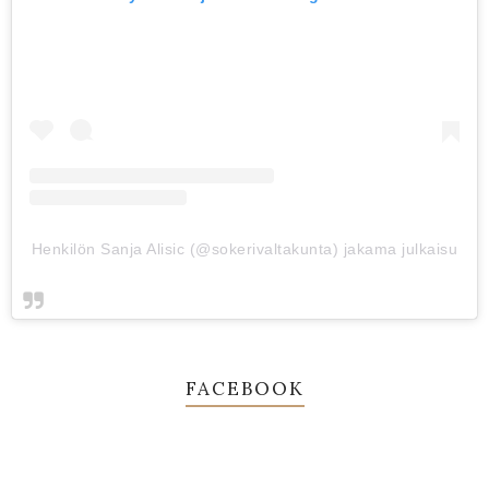
Henkilön Sanja Alisic (@sokerivaltakunta) jakama julkaisu
FACEBOOK