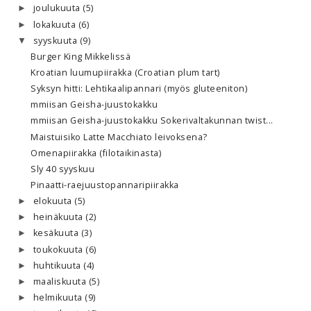
joulukuuta
(5)
►
lokakuuta
(6)
►
syyskuuta
(9)
▼
Burger King Mikkelissä
Kroatian luumupiirakka (Croatian plum tart)
Syksyn hitti: Lehtikaalipannari (myös gluteeniton)
mmiisan Geisha-juustokakku
mmiisan Geisha-juustokakku Sokerivaltakunnan twist...
Maistuisiko Latte Macchiato leivoksena?
Omenapiirakka (filotaikinasta)
Sly 40 syyskuu
Pinaatti-raejuustopannaripiirakka
elokuuta
(5)
►
heinäkuuta
(2)
►
kesäkuuta
(3)
►
toukokuuta
(6)
►
huhtikuuta
(4)
►
maaliskuuta
(5)
►
helmikuuta
(9)
►