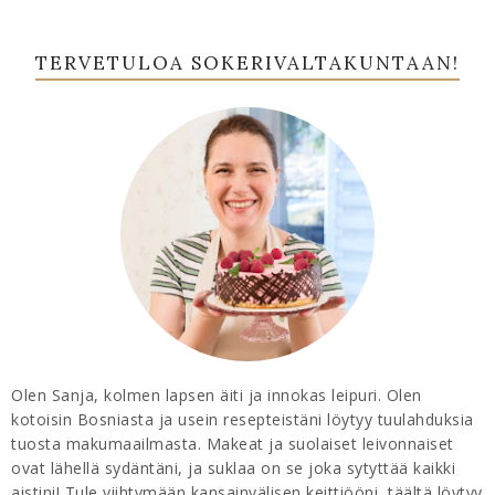
TERVETULOA SOKERIVALTAKUNTAAN!
Olen Sanja, kolmen lapsen äiti ja innokas leipuri. Olen
kotoisin Bosniasta ja usein resepteistäni löytyy tuulahduksia
tuosta makumaailmasta. Makeat ja suolaiset leivonnaiset
ovat lähellä sydäntäni, ja suklaa on se joka sytyttää kaikki
aistini! Tule viihtymään kansainvälisen keittiööni, täältä löytyy