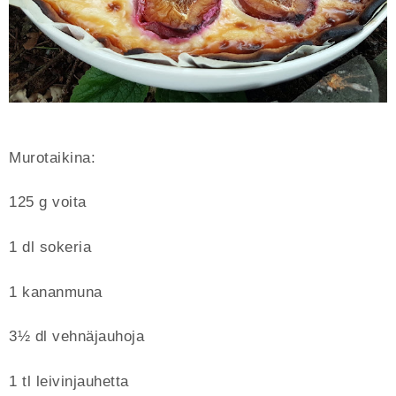
Murotaikina:
125 g voita
1 dl sokeria
1 kananmuna
3½ dl vehnäjauhoja
1 tl leivinjauhetta