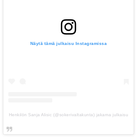
Näytä tämä julkaisu Instagramissa
Henkilön Sanja Alisic (@sokerivaltakunta) jakama julkaisu