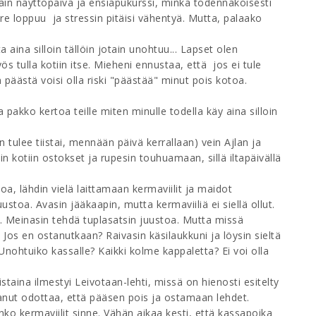
n vain näyttöpäivä ja ensiapukurssi, minkä todennäköisesti
ire loppuu ja stressin pitäisi vähentyä. Mutta, palaako
aina silloin tällöin jotain unohtuu... Lapset olen
s tulla kotiin itse. Mieheni ennustaa, että jos ei tule
äästä voisi olla riski "päästää" minut pois kotoa.
a pakko kertoa teille miten minulle todella käy aina silloin
ulee tiistai, mennään päivä kerrallaan) vein Ajlan ja
n kotiin ostokset ja rupesin touhuamaan, sillä iltapäivällä
, lähdin vielä laittamaan kermaviilit ja maidot
ustoa. Avasin jääkaapin, mutta kermaviiliä ei siellä ollut.
ä. Meinasin tehdä tuplasatsin juustoa. Mutta missä
? Jos en ostanutkaan? Raivasin käsilaukkuni ja löysin sieltä
! Unohtuiko kassalle? Kaikki kolme kappaletta? Ei voi olla
istaina ilmestyi Leivotaan-lehti, missä on hienosti esitelty
anut odottaa, että pääsen pois ja ostamaan lehdet.
ko kermaviilit sinne. Vähän aikaa kesti, että kassapoika