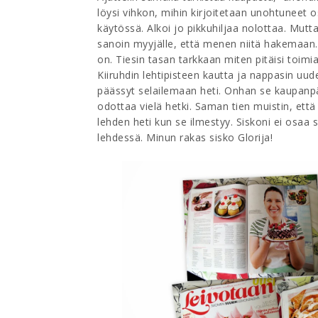
löysi vihkon, mihin kirjoitetaan unohtuneet os
käytössä. Alkoi jo pikkuhiljaa nolottaa. Mutta
sanoin myyjälle, että menen niitä hakemaan
on. Tiesin tasan tarkkaan miten pitäisi toimia!
Kiiruhdin lehtipisteen kautta ja nappasin uu
päässyt selailemaan heti. Onhan se kaupanpää
odottaa vielä hetki. Saman tien muistin, että
lehden heti kun se ilmestyy. Siskoni ei osa
lehdessä. Minun rakas sisko Glorija!