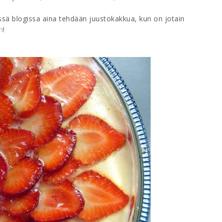
ässä blogissa aina tehdään juustokakkua, kun on jotain
n
!