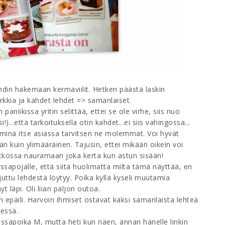
uhdin hakemaan kermaviilit. Hetken päästä laskin
kkia ja kahdet lehdet => samanlaiset.
aniikissa yritin selittää, ettei se ole virhe, siis nuo
)...että tarkoituksella otin kahdet...ei siis vahingossa...
ä minä itse asiassa tarvitsen ne molemmat. Voi hyvät
n kuin ylimääräinen. Tajusin, ettei mikään oikein voi
atkossa nauramaan joka kerta kun astun sisään!
ssapojalle, että siitä huolimatta miltä tämä näyttää, en
uttu lehdestä löytyy. Poika kyllä kyseli muutamia
 läpi. Oli liian paljon outoa.
n epäili. Harvoin ihmiset ostavat kaksi samanlaista lehteä
essä.
assapoika M, mutta heti kun näen, annan hänelle linkin