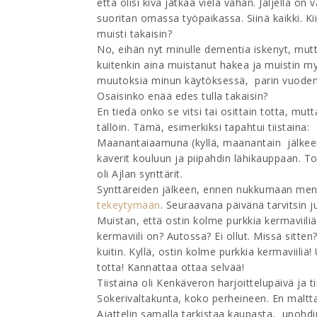
että olisi kiva jatkaa vielä vähän. Jäljellä o
suoritan omassa työpaikassa. Siinä kaikki. Ki
muisti takaisin?
No, eihän nyt minulle dementia iskenyt, mutta 
kuitenkin aina muistanut hakea ja muistin myö
muutoksia minun käytöksessä, parin vuoden p
Osaisinko enää edes tulla takaisin?
En tiedä onko se vitsi tai osittain totta, mutt
tällöin. Tämä, esimerkiksi tapahtui tiistaina:
Maanantaiaamuna (kyllä, maanantain jälkeen t
kaverit kouluun ja piipahdin lähikauppaan. Toi
oli Ajlan synttärit.
Synttäreiden jälkeen, ennen nukkumaan menoa
tekeytymään
. Seuraavana päivänä tarvitsin ju
Muistan, että ostin kolme purkkia kermaviili
kermaviili on? Autossa? Ei ollut. Missä sitten
kuitin. Kyllä, ostin kolme purkkia kermaviiliä
totta! Kannattaa ottaa selvää!
Tiistaina oli Kenkäveron harjoittelupäivä ja ti
Sokerivaltakunta, koko perheineen. En maltt
Ajattelin samalla tarkistaa kaupasta, unohdin