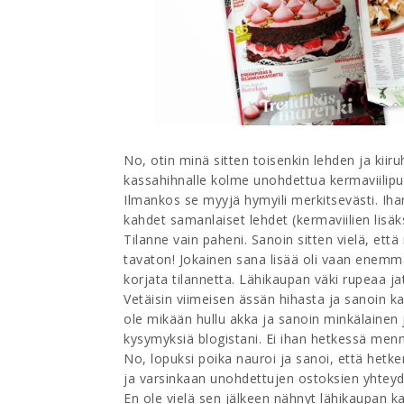
No, otin minä sitten toisenkin lehden ja kiir
kassahihnalle kolme unohdettua kermaviilipur
Ilmankos se myyjä hymyili merkitsevästi. Ihan p
kahdet samanlaiset lehdet (kermaviilien lisäksi!
Tilanne vain paheni. Sanoin sitten vielä, ett
tavaton! Jokainen sana lisää oli vaan enemmä
korjata tilannetta. Lähikaupan väki rupeaa j
Vetäisin viimeisen ässän hihasta ja sanoin ka
ole mikään hullu akka ja sanoin minkälainen j
kysymyksiä blogistani. Ei ihan hetkessä mennyt
No, lopuksi poika nauroi ja sanoi, että hetke
ja varsinkaan unohdettujen ostoksien yhteyd
En ole vielä sen jälkeen nähnyt lähikaupan k