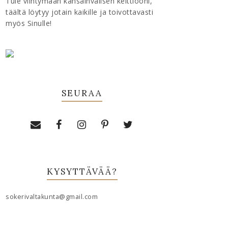
Tule viihtymään kansainvälisen keittiööni,
täältä löytyy jotain kaikille ja toivottavasti
myös Sinulle!
SEURAA
KYSYTTÄVÄÄ?
sokerivaltakunta@gmail.com