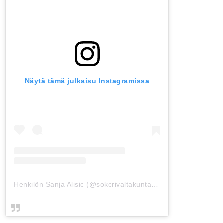
Näytä tämä julkaisu Instagramissa
Henkilön Sanja Alisic (@sokerivaltakunta) jakama julkaisu