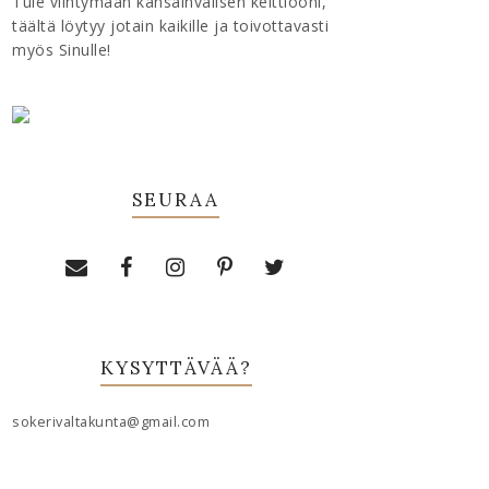
Tule viihtymään kansainvälisen keittiööni,
täältä löytyy jotain kaikille ja toivottavasti
myös Sinulle!
SEURAA
KYSYTTÄVÄÄ?
sokerivaltakunta@gmail.com