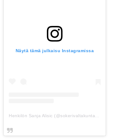
Näytä tämä julkaisu Instagramissa
Henkilön Sanja Alisic (@sokerivaltakunta) jakama julkaisu