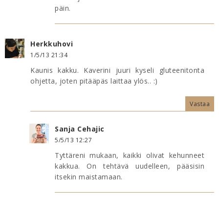
päin.
Herkkuhovi
1/5/13 21:34
Kaunis kakku. Kaverini juuri kyseli gluteenitonta
ohjetta, joten pitääpäs laittaa ylös.. :)
Vastaa
Sanja Cehajic
5/5/13 12:27
Tyttäreni mukaan, kaikki olivat kehunneet
kakkua. On tehtävä uudelleen, pääsisin
itsekin maistamaan.