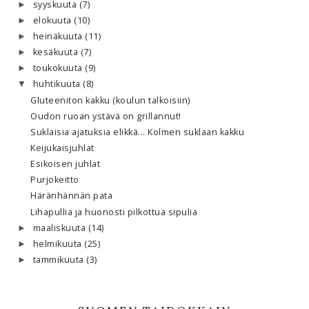
syyskuuta
(7)
►
elokuuta
(10)
►
heinäkuuta
(11)
►
kesäkuuta
(7)
►
toukokuuta
(9)
►
huhtikuuta
(8)
▼
Gluteeniton kakku (koulun talkoisiin)
Oudon ruoan ystävä on grillannut!
Suklaisia ajatuksia elikkä... Kolmen suklaan kakku
Keijukaisjuhlat
Esikoisen juhlat
Purjokeitto
Häränhännän pata
Lihapullia ja huonosti pilkottua sipulia
maaliskuuta
(14)
►
helmikuuta
(25)
►
tammikuuta
(3)
►