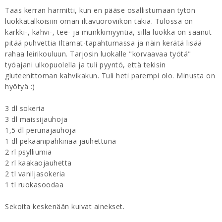
Taas kerran harmitti, kun en pääse osallistumaan tytön
luokkatalkoisiin oman iltavuoroviikon takia. Tulossa on
karkki-, kahvi-, tee- ja munkkimyyntiä, sillä luokka on saanut
pitää puhvettia Iltamat-tapahtumassa ja näin kerätä lisää
rahaa leirikouluun. Tarjosin luokalle "korvaavaa työtä"
työajani ulkopuolella ja tuli pyyntö, että tekisin
gluteenittoman kahvikakun. Tuli heti parempi olo. Minusta on
hyötyä :)
3 dl sokeria
3 dl maissijauhoja
1,5 dl perunajauhoja
1 dl pekaanipähkinää jauhettuna
2 rl psylliumia
2 rl kaakaojauhetta
2 tl vaniljasokeria
1 tl ruokasoodaa
Sekoita keskenään kuivat ainekset.