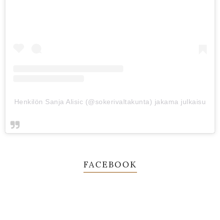
Henkilön Sanja Alisic (@sokerivaltakunta) jakama julkaisu
FACEBOOK