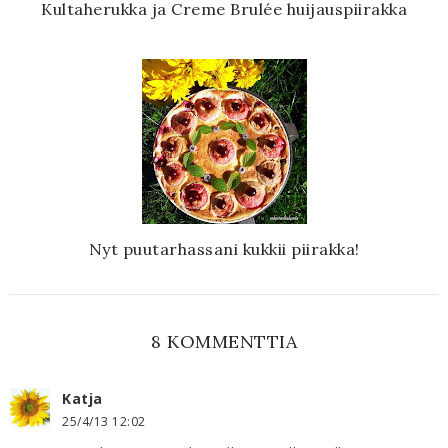
Kultaherukka ja Creme Brulée huijauspiirakka
Nyt puutarhassani kukkii piirakka!
8 KOMMENTTIA
Katja
25/4/13 12:02