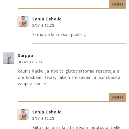
Vastaa
Sanja Cehajic
5/5/13 12:25
Ei muuta kuin essu päälle ;)
Sarppu
30/4/13 08:38
kaunis kakku ja npoita gluteenittomia reseptejä ei
ole koskaan liikaa, oikein mukavaa ja aurinkoista
vappua sinulle.
Vastaa
Sanja Cehajic
5/5/13 12:25
Kiitos ja aurinkoista kesän odotusta teille