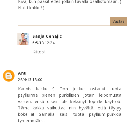
Kiva, kun pääsit edes jollain tavalla osallistumaan.:)
Nätti kakku!:)
Vastaa
Sanja Cehajic
5/5/13 12:24
Kiitos!
Anu
26/4/13 13:00
Kaunis kakku :) Oon joskus ostanut tuota
psylliumia pienen purkillisen jotain leipomusta
varten, enkä oikein ole keksinyt lopulle käyttöä.
Tämä kakku vaikuttaa niin hyvältä, että täytyy
kokeilla! Samalla saisi tuota psyllium-purkkia
tyhjemmäksi.