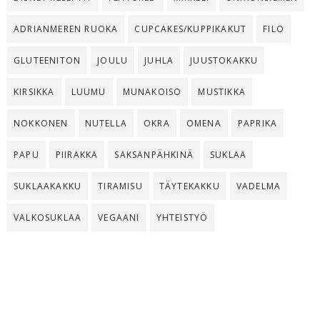
ADRIANMEREN RUOKA
CUPCAKES/KUPPIKAKUT
FILO
GLUTEENITON
JOULU
JUHLA
JUUSTOKAKKU
KIRSIKKA
LUUMU
MUNAKOISO
MUSTIKKA
NOKKONEN
NUTELLA
OKRA
OMENA
PAPRIKA
PAPU
PIIRAKKA
SAKSANPÄHKINÄ
SUKLAA
SUKLAAKAKKU
TIRAMISU
TÄYTEKAKKU
VADELMA
VALKOSUKLAA
VEGAANI
YHTEISTYÖ