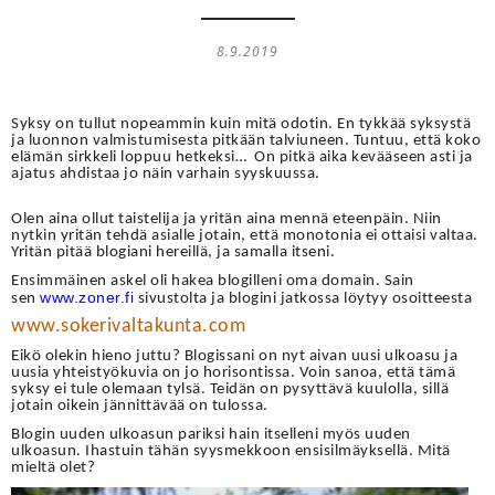
8.9.2019
Syksy on tullut nopeammin kuin mitä odotin. En tykkää syksystä
ja luonnon valmistumisesta pitkään talviuneen. Tuntuu, että koko
elämän sirkkeli loppuu hetkeksi… On pitkä aika kevääseen asti ja
ajatus ahdistaa jo näin varhain syyskuussa.
Olen aina ollut taistelija ja yritän aina mennä eteenpäin. Niin
nytkin yritän tehdä asialle jotain, että monotonia ei ottaisi valtaa.
Yritän pitää blogiani hereillä, ja samalla itseni.
Ensimmäinen askel oli hakea blogilleni oma domain. Sain
www.zoner.fi
sen
sivustolta ja blogini jatkossa löytyy osoitteesta
www.
sokerivaltakunta.com
Eikö olekin hieno juttu? Blogissani on nyt aivan uusi ulkoasu ja
uusia yhteistyökuvia on jo horisontissa. Voin sanoa, että tämä
syksy ei tule olemaan tylsä. Teidän on pysyttävä kuulolla, sillä
jotain oikein jännittävää on tulossa.
Blogin uuden ulkoasun pariksi hain itselleni myös uuden
ulkoasun. Ihastuin tähän syysmekkoon ensisilmäyksellä. Mitä
mieltä olet?