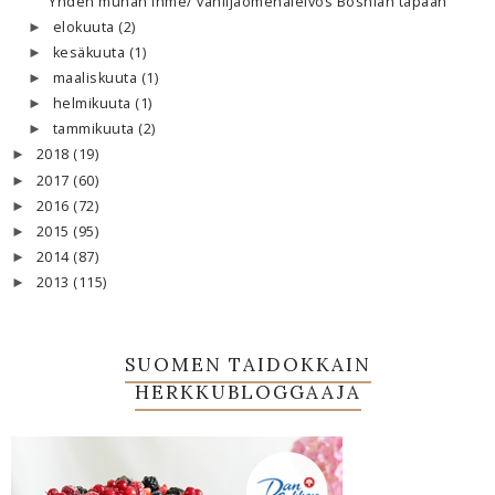
Yhden munan ihme/ vaniljaomenaleivos Bosnian tapaan
elokuuta
(2)
►
kesäkuuta
(1)
►
maaliskuuta
(1)
►
helmikuuta
(1)
►
tammikuuta
(2)
►
2018
(19)
►
2017
(60)
►
2016
(72)
►
2015
(95)
►
2014
(87)
►
2013
(115)
►
SUOMEN TAIDOKKAIN
HERKKUBLOGGAAJA