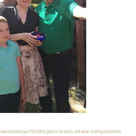
makumuistoja/792383/jakso-6-eero-ettalan-hampurilainen