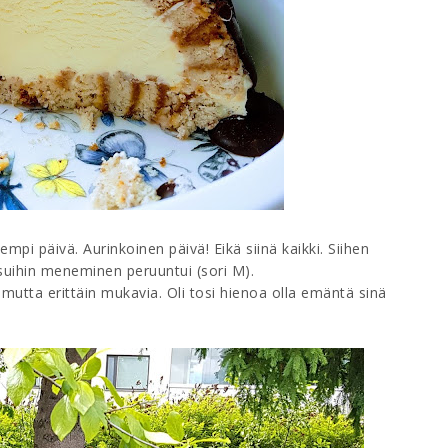
isempi päivä. Aurinkoinen päivä! Eikä siinä kaikki. Siihen
suihin meneminen peruuntui (sori M).
, mutta erittäin mukavia. Oli tosi hienoa olla emäntä sinä