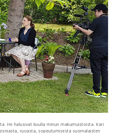
ta. He halusivat kuulla minun makumuistoista. Kari
, Bosniasta, ruoasta, sopeutumisesta suomalaisten