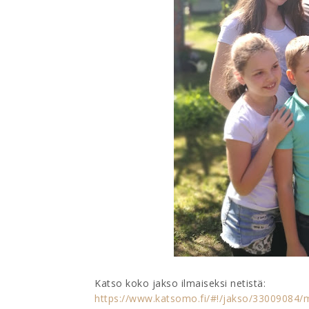
Katso koko jakso ilmaiseksi netistä:
https://www.katsomo.fi/#!/jakso/33009084/