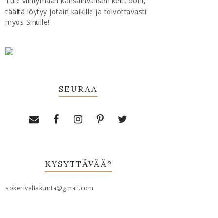
Tule viihtymään kansainvälisen keittiööni,
täältä löytyy jotain kaikille ja toivottavasti
myös Sinulle!
SEURAA
KYSYTTÄVÄÄ?
sokerivaltakunta@gmail.com