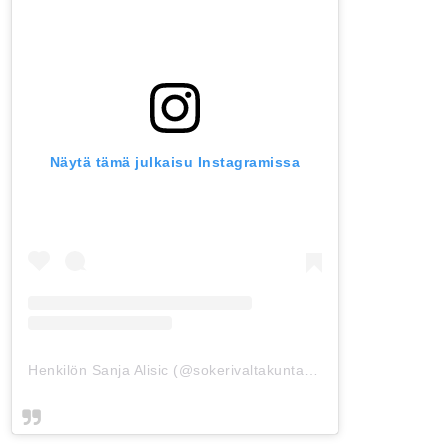
Näytä tämä julkaisu Instagramissa
Henkilön Sanja Alisic (@sokerivaltakunta) jakama julkaisu