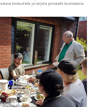
ukava keskustella ja tarjota porukalle bosnialaisia