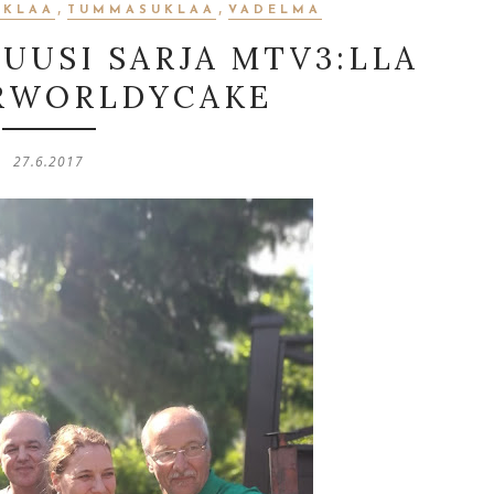
,
,
UKLAA
TUMMASUKLAA
VADELMA
UUSI SARJA MTV3:LLA
RWORLDYCAKE
27.6.2017