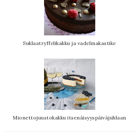
Suklaatryffelikakku ja vadelmakastike
Mionettojuustokakku itsenäisyyspäiväjuhlaan