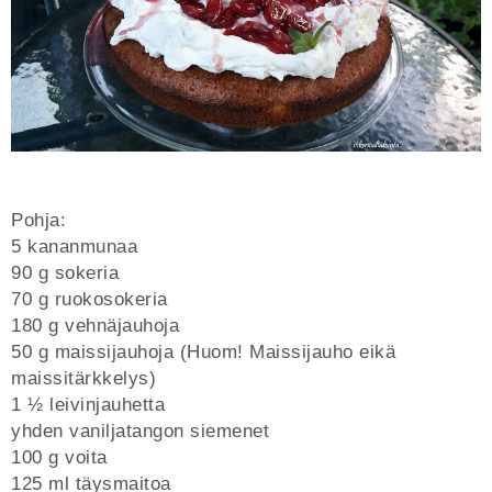
Pohja:
5 kananmunaa
90 g sokeria
70 g ruokosokeria
180 g vehnäjauhoja
50 g maissijauhoja (Huom! Maissijauho eikä
maissitärkkelys)
1 ½ leivinjauhetta
yhden vaniljatangon siemenet
100 g voita
125 ml täysmaitoa