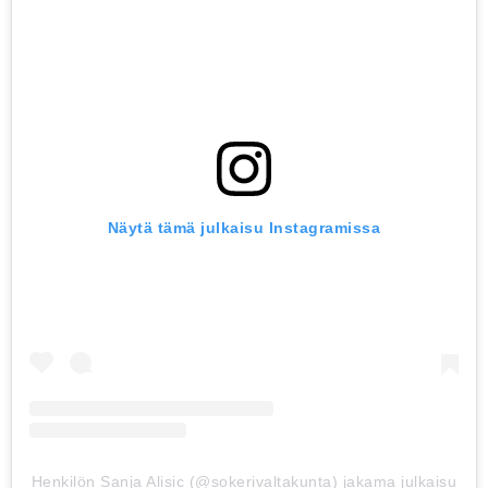
Näytä tämä julkaisu Instagramissa
Henkilön Sanja Alisic (@sokerivaltakunta) jakama julkaisu