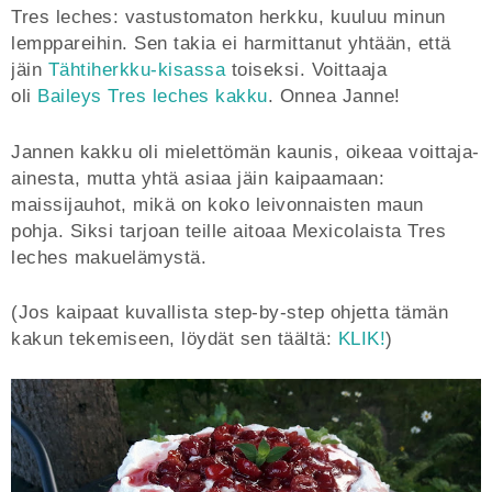
Tres leches: vastustomaton herkku, kuuluu minun
lemppareihin. Sen takia ei harmittanut yhtään, että
jäin
Tähtiherkku-kisassa
toiseksi. Voittaaja
oli
Baileys Tres leches kakku
. Onnea Janne!
Jannen kakku oli mielettömän kaunis, oikeaa voittaja-
ainesta, mutta yhtä asiaa jäin kaipaamaan:
maissijauhot, mikä on koko leivonnaisten maun
pohja. Siksi tarjoan teille aitoaa Mexicolaista Tres
leches makuelämystä.
(Jos kaipaat kuvallista step-by-step ohjetta tämän
kakun tekemiseen, löydät sen täältä:
KLIK!
)