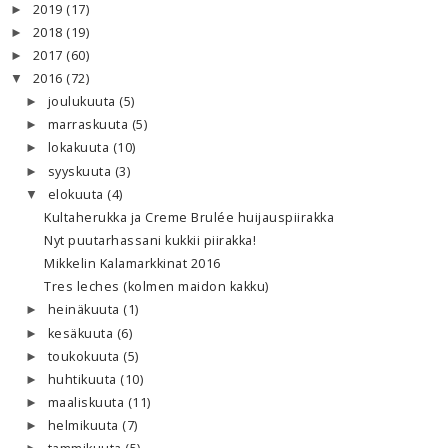
2019
(17)
►
2018
(19)
►
2017
(60)
►
2016
(72)
▼
joulukuuta
(5)
►
marraskuuta
(5)
►
lokakuuta
(10)
►
syyskuuta
(3)
►
elokuuta
(4)
▼
Kultaherukka ja Creme Brulée huijauspiirakka
Nyt puutarhassani kukkii piirakka!
Mikkelin Kalamarkkinat 2016
Tres leches (kolmen maidon kakku)
heinäkuuta
(1)
►
kesäkuuta
(6)
►
toukokuuta
(5)
►
huhtikuuta
(10)
►
maaliskuuta
(11)
►
helmikuuta
(7)
►