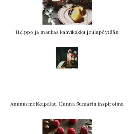
Helppo ja maukas kahvikakku joulupöytään
Ananasmokkapalat, Hanna Sumarin inspiroima