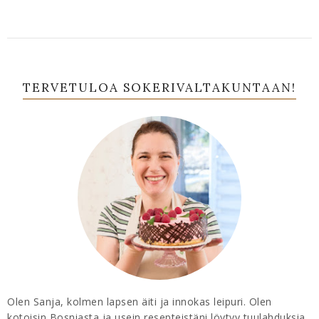
TERVETULOA SOKERIVALTAKUNTAAN!
Olen Sanja, kolmen lapsen äiti ja innokas leipuri. Olen
kotoisin Bosniasta ja usein resepteistäni löytyy tuulahduksia