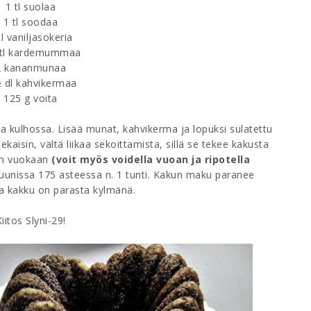
1 tl suolaa
1 tl soodaa
tl vaniljasokeria
 tl kardemummaa
2 kananmunaa
 dl kahvikermaa
125 g voita
sa kulhossa. Lisää munat, kahvikerma ja lopuksi sulatettu
ekaisin, vältä liikaa sekoittamista, sillä se tekee kakusta
un vuokaan
(voit myös voidella vuoan ja ripotella
 uunissa 175 asteessa n. 1 tunti. Kakun maku paranee
a kakku on parasta kylmänä.
iitos Slyni-29!