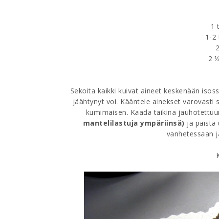
1 
1-2
2 ½
Sekoita kaikki kuivat aineet keskenään isos
jäähtynyt voi. Kääntele ainekset varovasti s
kumimaisen. Kaada taikina jauhotettu
mantelilastuja ympäriinsä)
ja paista
vanhetessaan j
K