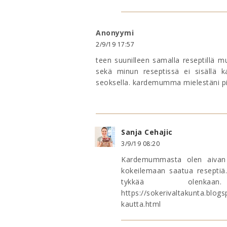
Anonyymi
2/9/19 17:57
teen suunilleen samalla reseptillä m
sekä minun reseptissä ei sisällä
seoksella. kardemumma mielestäni pil
Sanja Cehajic
3/9/19 08:20
Kardemummasta olen aivan 
kokeilemaan saatua reseptiä
tykkää olenkaa
https://sokerivaltakunta.blog
kautta.html