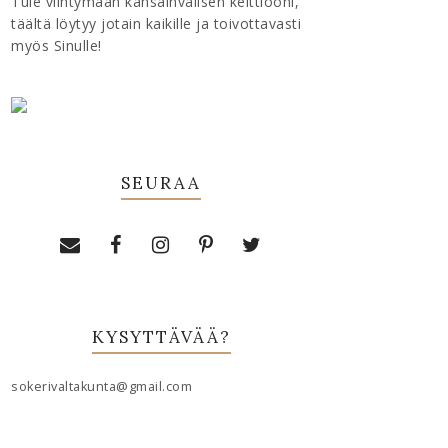
Tule viihtymään kansainvälisen keittiööni,
täältä löytyy jotain kaikille ja toivottavasti
myös Sinulle!
SEURAA
KYSYTTÄVÄÄ?
sokerivaltakunta@gmail.com