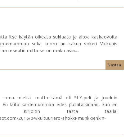
utta itse käytän oikeata suklaata ja aitoa kaskaovoita
 kardemummaa sekä kuorrutan kakun sokeri Valkuais
aa reseptin mitta se on maku asia....
Vastaa
sama mieltä, mutta tämä oli SLY-peli ja jouduin
. En laita kardemummaa edes pullataikinaan, kun en
n. Kirjoitin tästä täällä:
spot.com/2016/04/kultuuriero-shokki-munkkienkin-