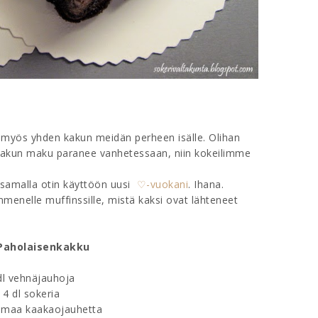
n myös yhden kakun meidän perheen isälle. Olihan
 kakun maku paranee vanhetessaan, niin kokeilimme
 samalla otin käyttöön uusi
♡-vuokani
. Ihana.
mmenelle muffinssille, mistä kaksi ovat lähteneet
Paholaisenkakku
dl vehnäjauhoja
4 dl sokeria
mmaa kaakaojauhetta