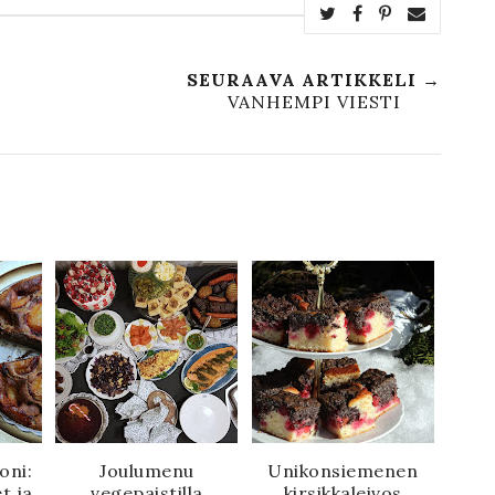
SEURAAVA ARTIKKELI →
VANHEMPI VIESTI
oni:
Joulumenu
Unikonsiemenen
t ja
vegepaistilla
kirsikkaleivos