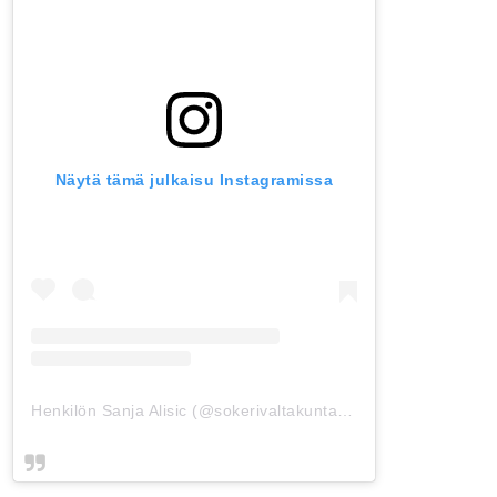
Näytä tämä julkaisu Instagramissa
Henkilön Sanja Alisic (@sokerivaltakunta) jakama julkaisu