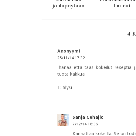
joulupöytään
luumut
4 
Anonyymi
25/11/14 17:32
Ihanaa että taas kokeilut reseptiä ja
tuota kakkua.
T: Slysi
Sanja Cehajic
7/12/14 18:36
Kannattaa kokeilla. Se on tode