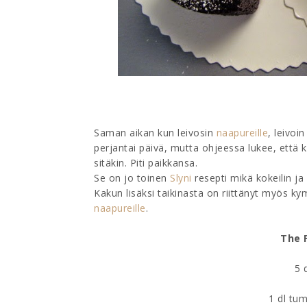
Saman aikan kun leivosin
naapureille
, leivoi
perjantai päivä, mutta ohjeessa lukee, että
sitäkin. Piti paikkansa.
Se on jo toinen
Slyni
resepti mikä kokeilin ja
Kakun lisäksi taikinasta on riittänyt myös ky
naapureille
.
The 
5 
1 dl tu