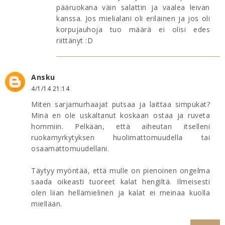
pääruokana väin salattin ja vaalea leivan
kanssa. Jos mielialani oli eriläinen ja jos oli
korpujauhoja tuo määrä ei olisi edes
riittänyt :D
Ansku
4/1/14 21:14
Miten sarjamurhaajat putsaa ja laittaa simpukat?
Minä en ole uskaltanut koskaan ostaa ja ruveta
hommiin. Pelkään, että aiheutan itselleni
ruokamyrkytyksen huolimattomuudella tai
osaamattomuudellani.
Täytyy myöntää, että mulle on pienoinen ongelma
saada oikeasti tuoreet kalat hengiltä. Ilmeisesti
olen liian hellämielinen ja kalat ei meinaa kuolla
miellään.