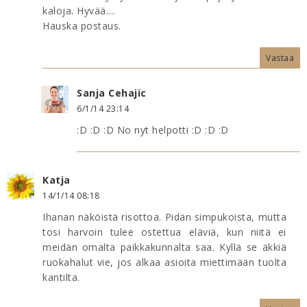
kaloja. Hyvää....
Hauska postaus.
Vastaa
Sanja Cehajic
6/1/14 23:14
:D :D :D No nyt helpotti :D :D :D
Katja
14/1/14 08:18
Ihanan näköistä risottoa. Pidän simpukoista, mutta
tosi harvoin tulee ostettua eläviä, kun niitä ei
meidän omalta paikkakunnalta saa. Kyllä se äkkiä
ruokahalut vie, jos alkaa asioita miettimään tuolta
kantilta.