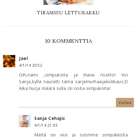
TIRAMISU LETTUKAKKU
10 KOMMENTTIA
Jael
4/1/14 20:52
Oih,nami ,simpukoita ja ihana risotto! Voi
Sanja,kyllä nauratti tämä sarjamurhaajakokkaus;D
Aika hurja määrä sulla oli noita simpukoita!
Vastaa
Sanja Cehajic
4/1/14 21:03
Meitä on viisi ja syömme simpukkoita