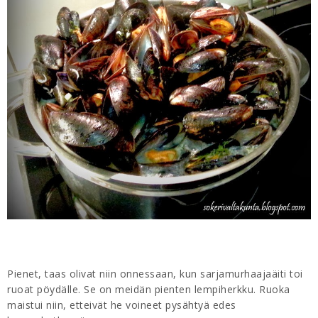
Pienet, taas olivat niin onnessaan, kun sarjamurhaajaäiti toi
ruoat pöydälle. Se on meidän pienten lempiherkku. Ruoka
maistui niin, etteivät he voineet pysähtyä edes