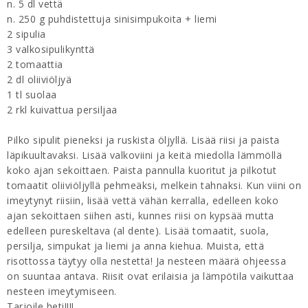
n. 5 dl vettä
n. 250 g puhdistettuja sinisimpukoita + liemi
2 sipulia
3 valkosipulikynttä
2 tomaattia
2 dl oliiviöljyä
1 tl suolaa
2 rkl kuivattua persiljaa
Pilko sipulit pieneksi ja ruskista öljyllä. Lisää riisi ja paista
läpikuultavaksi. Lisää valkoviini ja keitä miedolla lämmöllä
koko ajan sekoittaen. Paista pannulla kuoritut ja pilkotut
tomaatit oliiviöljyllä pehmeäksi, melkein tahnaksi. Kun viini on
imeytynyt riisiin, lisää vettä vähän kerralla, edelleen koko
ajan sekoittaen siihen asti, kunnes riisi on kypsää mutta
edelleen pureskeltava (al dente). Lisää tomaatit, suola,
persilja, simpukat ja liemi ja anna kiehua. Muista, että
risottossa täytyy olla nestettä! Ja nesteen määrä ohjeessa
on suuntaa antava. Riisit ovat erilaisia ja lämpötila vaikuttaa
nesteen imeytymiseen.
Tarjoile heti!!!!