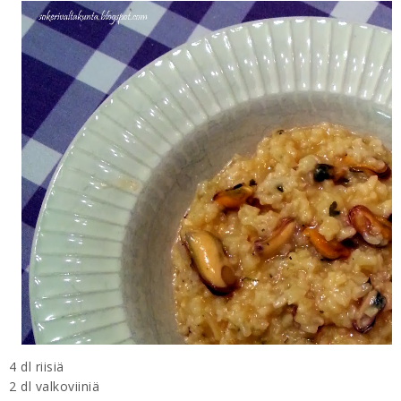
4 dl riisiä
2 dl valkoviiniä