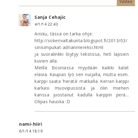
Vastaa
Sanja Cehajic
4/1/14 22:43
Ansku, tässä on tarka ohje:
http://sokerivaltakunta.blogspot.fi/2013/03/
sinisimpukat-adrianmereksi.html
ja suoralinkki löytyy tekstissa, heti lapsien
kuvien alla.
Meillä Bosniassa myydään kaikki kalat
eläviä. Kaupias lyö sen nuijalla, mutta esim.
karppi saata 'herätä' matkalla. Kerran karppi
karkasi muovipussista ja olin miehen
kanssa juostanut kadulla karppin perä...
Olipas hauska :D
nami-hiiri
6/1/14 18:19