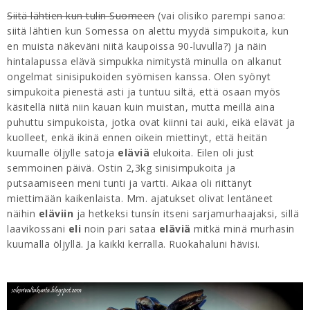
Siitä lähtien kun tulin Suomeen
(vai olisiko parempi sanoa:
siitä lähtien kun Somessa on alettu myydä simpukoita, kun
en muista näkeväni niitä kaupoissa 90-luvulla?) ja näin
hintalapussa elävä simpukka nimitystä minulla on alkanut
ongelmat sinisipukoiden syömisen kanssa. Olen syönyt
simpukoita pienestä asti ja tuntuu siltä, että osaan myös
käsitellä niitä niin kauan kuin muistan, mutta meillä aina
puhuttu simpukoista, jotka ovat kiinni tai auki, eikä elävät ja
kuolleet, enkä ikinä ennen oikein miettinyt, että heitän
kuumalle öljylle satoja
eläviä
elukoita. Eilen oli just
semmoinen päivä. Ostin 2,3kg sinisimpukoita ja
putsaamiseen meni tunti ja vartti. Aikaa oli riittänyt
miettimään kaikenlaista. Mm. ajatukset olivat lentäneet
näihin
eläviin
ja hetkeksi tunsín itseni sarjamurhaajaksi, sillä
laavikossani
eli
noin pari sataa
eläviä
mitkä minä murhasin
kuumalla öljyllä. Ja kaikki kerralla. Ruokahaluni hävisi.