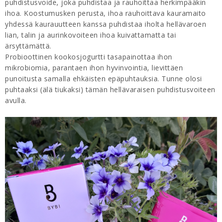
puhdistusvoide, joka puhdistaa ja rauhoittaa herkimpääkin
ihoa. Koostumusken perusta, ihoa rauhoittava kauramaito
yhdessä kaurauutteen kanssa puhdistaa iholta hellävaroen
lian, talin ja aurinkovoiteen ihoa kuivattamatta tai
ärsyttämättä.
Probioottinen kookosjogurtti tasapainottaa ihon
mikrobiomia, parantaen ihon hyvinvointia, lievittäen
punoitusta samalla ehkäisten epäpuhtauksia. Tunne olosi
puhtaaksi (älä tiukaksi) tämän hellävaraisen puhdistusvoiteen
avulla.