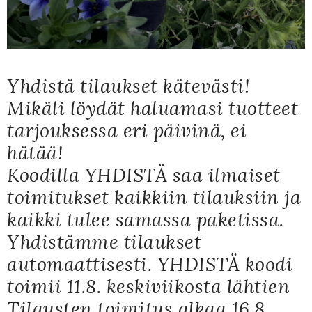
Yhdistä tilaukset kätevästi!
Mikäli löydät haluamasi tuotteet
tarjouksessa eri päivinä, ei
hätää!
Koodilla YHDISTÄ saa ilmaiset
toimitukset kaikkiin tilauksiin ja
kaikki tulee samassa paketissa.
Yhdistämme tilaukset
automaattisesti. YHDISTÄ koodi
toimii 11.8. keskiviikosta lähtien
Tilausten toimitus alkaa 16.8.