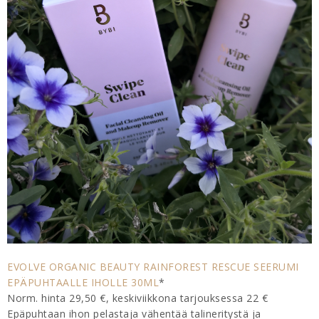
EVOLVE ORGANIC BEAUTY RAINFOREST RESCUE SEERUMI
EPÄPUHTAALLE IHOLLE 30ML
*
Norm. hinta 29,50 €, keskiviikkona tarjouksessa 22 €
Epäpuhtaan ihon pelastaja vähentää talineritystä ja