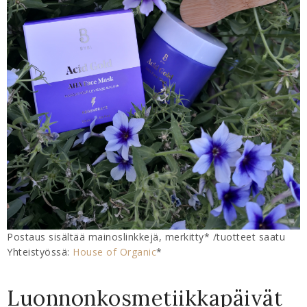
Postaus sisältää mainoslinkkejä, merkitty* /tuotteet saatu
Yhteistyössä:
House of Organic
*
Luonnonkosmetiikkapäivät