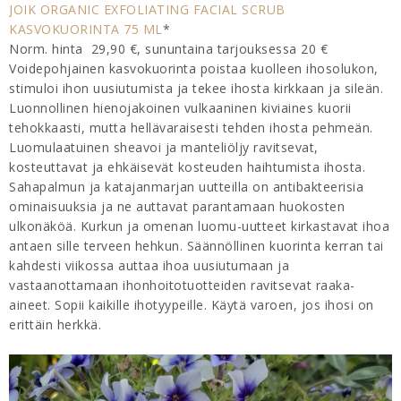
JOIK ORGANIC EXFOLIATING FACIAL SCRUB
KASVOKUORINTA 75 ML
*
Norm. hinta 29,90 €, sununtaina tarjouksessa 20 €
Voidepohjainen kasvokuorinta poistaa kuolleen ihosolukon,
stimuloi ihon uusiutumista ja tekee ihosta kirkkaan ja sileän.
Luonnollinen hienojakoinen vulkaaninen kiviaines kuorii
tehokkaasti, mutta hellävaraisesti tehden ihosta pehmeän.
Luomulaatuinen sheavoi ja manteliöljy ravitsevat,
kosteuttavat ja ehkäisevät kosteuden haihtumista ihosta.
Sahapalmun ja katajanmarjan uutteilla on antibakteerisia
ominaisuuksia ja ne auttavat parantamaan huokosten
ulkonäköä. Kurkun ja omenan luomu-uutteet kirkastavat ihoa
antaen sille terveen hehkun. Säännöllinen kuorinta kerran tai
kahdesti viikossa auttaa ihoa uusiutumaan ja
vastaanottamaan ihonhoitotuotteiden ravitsevat raaka-
aineet. Sopii kaikille ihotyypeille. Käytä varoen, jos ihosi on
erittäin herkkä.