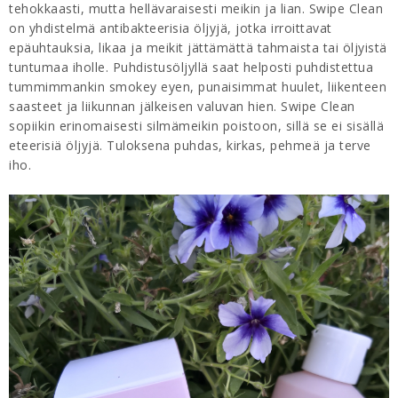
tehokkaasti, mutta hellävaraisesti meikin ja lian. Swipe Clean
on yhdistelmä antibakteerisia öljyjä, jotka irroittavat
epäuhtauksia, likaa ja meikit jättämättä tahmaista tai öljyistä
tuntumaa iholle. Puhdistusöljyllä saat helposti puhdistettua
tummimmankin smokey eyen, punaisimmat huulet, liikenteen
saasteet ja liikunnan jälkeisen valuvan hien. Swipe Clean
sopiikin erinomaisesti silmämeikin poistoon, sillä se ei sisällä
eteerisiä öljyjä. Tuloksena puhdas, kirkas, pehmeä ja terve
iho.