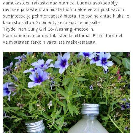
aamukasteen raikastamaa nurmea. Luomu avokadoöljy
ravitsee ja kosteuttaa hiusta luomu aloe veran ja sheavoin
suojatessa ja pehmentäessä hiusta. Hoitoaine antaa hiuksille
kaunista kiiltoa. Sopii erityisesti kuiville hiuksille.
Täydellinen Curly Girl Co-Washing -metodiin.
Kampaamoalan ammattilaisten kehittämät Bruns tuotteet
valmistetaan tarkoin valituista raaka-aineista.