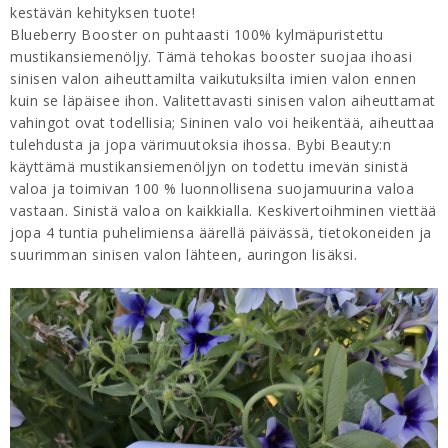
kestävän kehityksen tuote!
Blueberry Booster on puhtaasti 100% kylmäpuristettu
mustikansiemenöljy. Tämä tehokas booster suojaa ihoasi
sinisen valon aiheuttamilta vaikutuksilta imien valon ennen
kuin se läpäisee ihon. Valitettavasti sinisen valon aiheuttamat
vahingot ovat todellisia; Sininen valo voi heikentää, aiheuttaa
tulehdusta ja jopa värimuutoksia ihossa. Bybi Beauty:n
käyttämä mustikansiemenöljyn on todettu imevän sinistä
valoa ja toimivan 100 % luonnollisena suojamuurina valoa
vastaan. Sinistä valoa on kaikkialla. Keskivertoihminen viettää
jopa 4 tuntia puhelimiensa äärellä päivässä, tietokoneiden ja
suurimman sinisen valon lähteen, auringon lisäksi.