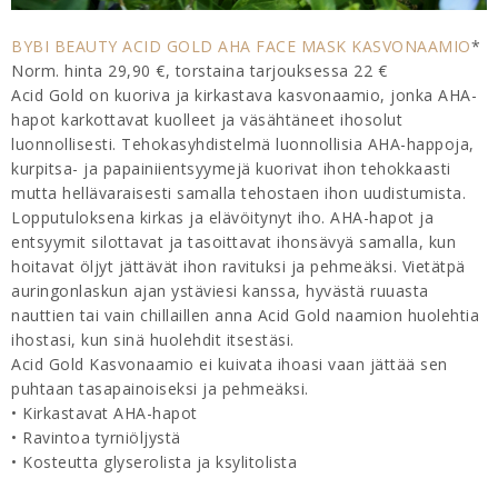
BYBI BEAUTY ACID GOLD AHA FACE MASK KASVONAAMIO
*
Norm. hinta 29,90 €, torstaina tarjouksessa 22 €
Acid Gold on kuoriva ja kirkastava kasvonaamio, jonka AHA-
hapot karkottavat kuolleet ja väsähtäneet ihosolut
luonnollisesti. Tehokasyhdistelmä luonnollisia AHA-happoja,
kurpitsa- ja papainiientsyymejä kuorivat ihon tehokkaasti
mutta hellävaraisesti samalla tehostaen ihon uudistumista.
Lopputuloksena kirkas ja elävöitynyt iho. AHA-hapot ja
entsyymit silottavat ja tasoittavat ihonsävyä samalla, kun
hoitavat öljyt jättävät ihon ravituksi ja pehmeäksi. Vietätpä
auringonlaskun ajan ystäviesi kanssa, hyvästä ruuasta
nauttien tai vain chillaillen anna Acid Gold naamion huolehtia
ihostasi, kun sinä huolehdit itsestäsi.
Acid Gold Kasvonaamio ei kuivata ihoasi vaan jättää sen
puhtaan tasapainoiseksi ja pehmeäksi.
• Kirkastavat AHA-hapot
• Ravintoa tyrniöljystä
• Kosteutta glyserolista ja ksylitolista