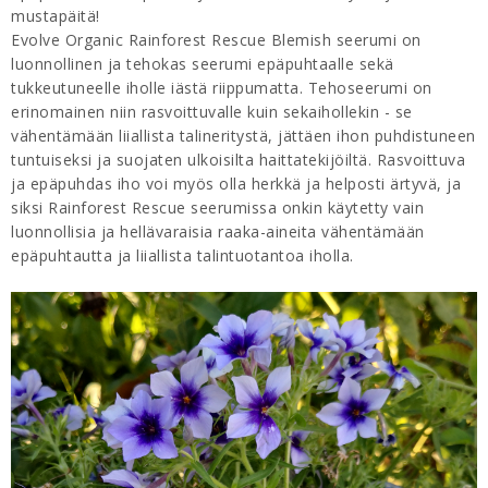
mustapäitä!
Evolve Organic Rainforest Rescue Blemish seerumi on
luonnollinen ja tehokas seerumi epäpuhtaalle sekä
tukkeutuneelle iholle iästä riippumatta. Tehoseerumi on
erinomainen niin rasvoittuvalle kuin sekaihollekin - se
vähentämään liiallista talineritystä, jättäen ihon puhdistuneen
tuntuiseksi ja suojaten ulkoisilta haittatekijöiltä. Rasvoittuva
ja epäpuhdas iho voi myös olla herkkä ja helposti ärtyvä, ja
siksi Rainforest Rescue seerumissa onkin käytetty vain
luonnollisia ja hellävaraisia raaka-aineita vähentämään
epäpuhtautta ja liiallista talintuotantoa iholla.