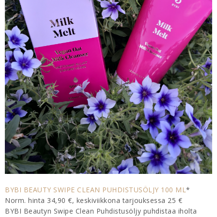
BYBI BEAUTY SWIPE CLEAN PUHDISTUSÖLJY 100 ML
*
Norm. hinta 34,90 €, keskiviikkona tarjouksessa 25 €
BYBI Beautyn Swipe Clean Puhdistusöljy puhdistaa iholta