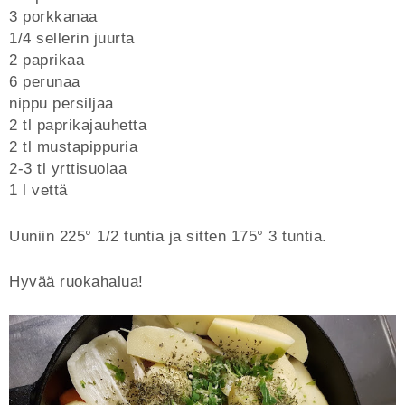
3 porkkanaa
1/4 sellerin juurta
2 paprikaa
6 perunaa
nippu persiljaa
2 tl paprikajauhetta
2 tl mustapippuria
2-3 tl yrttisuolaa
1 l vettä
Uuniin 225° 1/2 tuntia ja sitten 175° 3 tuntia.
Hyvää ruokahalua!