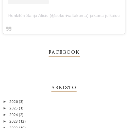
Henkilön Sanja Alisic (@sokerivaltakunta) jakama julkaisu
FACEBOOK
ARKISTO
2026
(3)
►
2025
(1)
►
2024
(2)
►
2023
(12)
►
2022
(19)