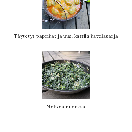
Täytetyt paprikat ja uusi kattila kattilasarja
Nokkosmunakas