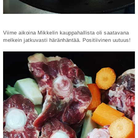
Viime aikoina Mikkelin kauppahallista oli saatavana
melkein jatkuvasti häränhäntää. Positiivinen uutuus!