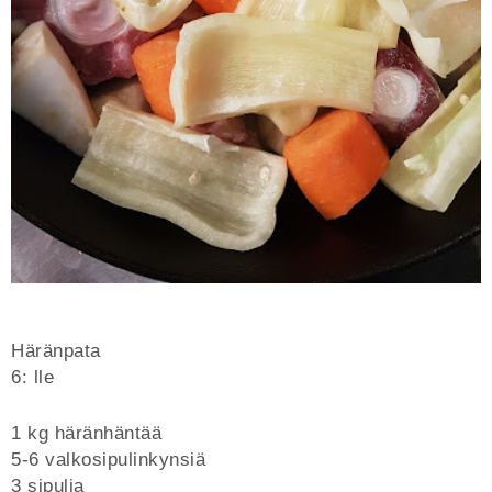
Häränpata
6: lle
1 kg häränhäntää
5-6 valkosipulinkynsiä
3 sipulia