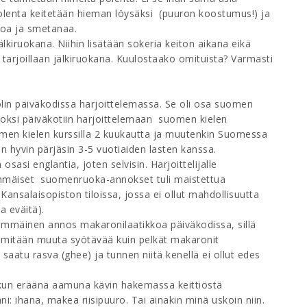
polenta keitetään hieman löysäksi (puuron koostumus!) ja
toa ja smetanaa.
kiruokana. Niihin lisätään sokeria keiton aikana eikä
 tarjoillaan jälkiruokana. Kuulostaako omituista? Varmasti
lin päiväkodissa harjoittelemassa. Se oli osa suomen
viikoksi päiväkotiin harjoittelemaan suomen kielen
omen kielen kurssilla 2 kuukautta ja muutenkin Suomessa
en hyvin pärjäsin 3-5 vuotiaiden lasten kanssa.
sasi englantia, joten selvisin. Harjoittelijalle
simmäiset suomenruoka-annokset tuli maistettua
Kansalaisopiston tiloissa, jossa ei ollut mahdollisuutta
a eväitä).
immäinen annos makaronilaatikkoa päiväkodissa, sillä
lut mitään muuta syötävää kuin pelkät makaronit
 saatu rasva (ghee) ja tunnen niitä kenellä ei ollut edes
n, kun eräänä aamuna kävin hakemassa keittiöstä
i: ihana, makea riisipuuro. Tai ainakin minä uskoin niin.