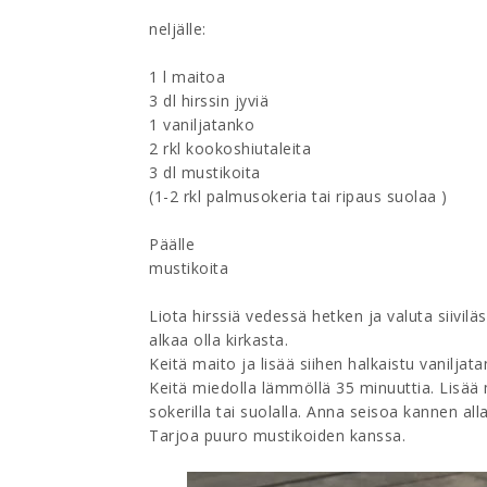
neljälle:
1 l maitoa
3 dl hirssin jyviä
1 vaniljatanko
2 rkl kookoshiutaleita
3 dl mustikoita
(1-2 rkl palmusokeria tai ripaus suolaa )
Päälle
mustikoita
Liota hirssiä vedessä hetken ja valuta siivilä
alkaa olla kirkasta.
Keitä maito ja lisää siihen halkaistu vaniljat
Keitä miedolla lämmöllä 35 minuuttia. Lisää 
sokerilla tai suolalla. Anna seisoa kannen all
Tarjoa puuro mustikoiden kanssa.