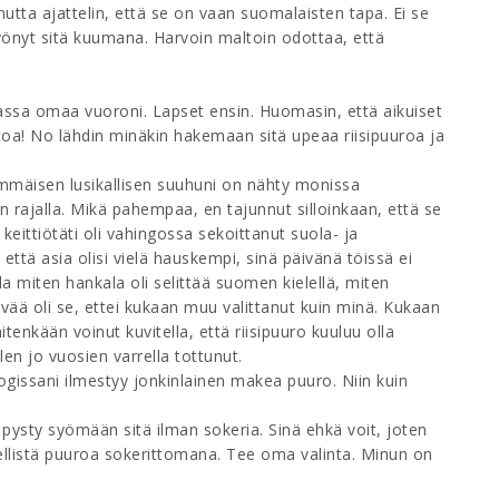
mutta ajattelin, että se on vaan suomalaisten tapa. Ei se
yönyt sitä kuumana. Harvoin maltoin odottaa, että
uhassa omaa vuoroni. Lapset ensin. Huomasin, että aikuiset
outoa! No lähdin minäkin hakemaan sitä upeaa riisipuuroa ja
immäisen lusikallisen suuhuni on nähty monissa
in rajalla. Mikä pahempaa, en tajunnut silloinkaan, että se
 keittiötäti oli vahingossa sekoittanut suola- ja
u, että asia olisi vielä hauskempi, sinä päivänä töissä ei
lla miten hankala oli selittää suomen kielellä, miten
tävää oli se, ettei kukaan muu valittanut kuin minä. Kukaan
tenkään voinut kuvitella, että riisipuuro kuuluu olla
len jo vuosien varrella tottunut.
 blogissani ilmestyy jonkinlainen makea puuro. Niin kuin
n pysty syömään sitä ilman sokeria. Sinä ehkä voit, joten
llistä puuroa sokerittomana. Tee oma valinta. Minun on