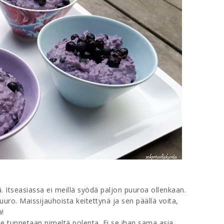
. Itseasiassa ei meillä syödä paljon puuroa ollenkaan.
uro. Maissijauhoista keitettynä ja sen päällä voita,
a!
se tunnetaan nimeltä polenta. Ei se ihan sama asia