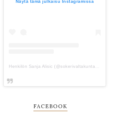
Näytä tämä julkaisu Instagramissa
Henkilön Sanja Alisic (@sokerivaltakunta) jakama julkaisu
FACEBOOK