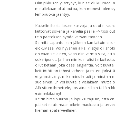
Olin pikkusen yllättynyt, kun se oli kuumaa, 
minullekaan ollut outoa, kun monesti olen s
lempiruoka jäähtyy.
Katselin iloisia lasten kasvoja ja odotin ra
laittoivat sokeria ja kanelia päälle => tosi 
tein päätöksen syödä vatsani täyteen.
Se mitä tapahtui sen jälkeen kun laitoin ens
elokuvissa. Voi hyvänen aika. Yllätys oli shok
on vaan sellainen, vaan olin varma siitä, että
sokeripurkit. Ja ihan niin kuin olisi tarkoitett
ollut ketään joka osasi englantia. Voit kuvite
keittiötäti on tehnyt virheen ja miten järkyt
ei ymmärtänyt mikä minulle tuli ja minä en mi
suolainen. En voi kuvitella vieläkään, mutta o
Älä sitten ihmettele, jos aina silloin tällöin
esimerkiksi nyt.
Keitin hirssipuuron ja lopuksi tajusin, että e
pääset nauttimaan oikein maukasta ja tervee
hieman epäterveellinen.