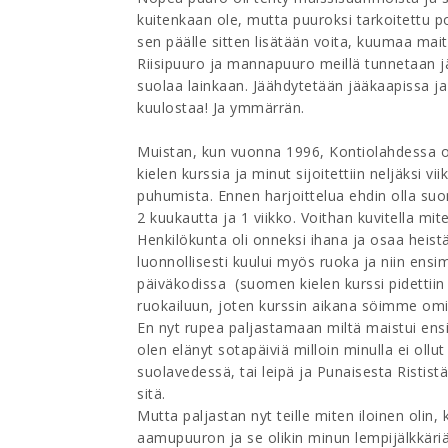
kuitenkaan ole, mutta puuroksi tarkoitettu 
sen päälle sitten lisätään voita, kuumaa mai
Riisipuuro ja mannapuuro meillä tunnetaan jäl
suolaa lainkaan. Jäähdytetään jääkaapissa ja
kuulostaa! Ja ymmärrän.
Muistan, kun vuonna 1996, Kontiolahdessa o
kielen kurssia ja minut sijoitettiin neljäksi 
puhumista. Ennen harjoittelua ehdin olla su
2 kuukautta ja 1 viikko. Voithan kuvitella mit
Henkilökunta oli onneksi ihana ja osaa heistä o
luonnollisesti kuului myös ruoka ja niin en
päiväkodissa (suomen kielen kurssi pidettiin 
ruokailuun, joten kurssin aikana söimme omi
En nyt rupea paljastamaan miltä maistui ens
olen elänyt sotapäiviä milloin minulla ei ol
suolavedessä, tai leipä ja Punaisesta Rististä
sitä.
Mutta paljastan nyt teille miten iloinen oli
aamupuuron ja se olikin minun lempijälkkäriän