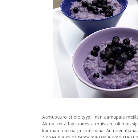
Aamupuuro ei ole tyypillinen aamupala meillä
Ainoa, mitä lapsuudesta muistan, oli maissipu
kuumaa maitoa ja smetanaa. Ai miten ihana
Nopea puuro oli tehty maissisuurimoista ja 